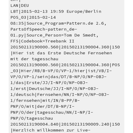
LAN|DEU
LBT|2015-02-13 19:59 Europe/Berlin
POS_03|2015-02-14 
08:35|Source_Program=Pattern.de 2.6, 
PartsOfSpeech-pattern_de-
01.py|Source_Person=Tom De Smedt, 
FFS|Codebook=Treebank II
20150213190000.560|20150213190004.360|150
|Hier ist das Erste Deutsche Fernsehen 
mit der tagesschau 
20150213190000.560|20150213190004.360|POS
_03|Hier/RB/B-VP/O/VP-1/hier|ist/VB/I-
VP/O/VP-1/sein|das/DT/B-NP/O/NP-OBJ-
1/das|Erste/JJ/I-NP/O/NP-OBJ-
1/erst|Deutsche/JJ/I-NP/O/NP-OBJ-
1/deutsch|Fernsehen/NN/I-NP/O/NP-OBJ-
1/fernsehen|mit/IN/B-PP/B-
PNP/O/mit|der/DT/B-NP/I-
PNP/O/der|tagesschau/NN/I-NP/I-
PNP/O/tagesschau
20150213190004.840|20150213190009.240|150
|Herzlich willkommen zur Live- 