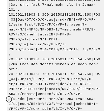
|Das sind fast 7-mal mehr als im Januar 
2014. 
20150213190348.360|20150213190351.160|POS
_03|Das/DT/O/O/O/das|sind/VB/B-VP/O/VP-
1/sein|fast/VB/I-VP/O/VP-1/fasen|7-
mal/NN/B-NP/O/NP-OBJ-1/7-mal|mehr/RB/B-
ADVP/O/O/mehr|als/IN/B-PP/B-
PNP/O/als|im/IN/I-PP/I-
PNP/O/im|Januar/NN/B-NP/I-
PNP/O/januar|2014/CD/O/O/O/2014|././O/O/O
/.
20150213190351.760|20150213190354.760|150
|Zum Ende des Monats werden es noch mehr 
sein. 
20150213190351.760|20150213190354.760|POS
_03|Zum/IN/B-PP/B-PNP/O/zum|Ende/NN/B-
NP/I-PNP/NP-SBJ-1/ende|des/DT/I-NP/I-
PNP/NP-SBJ-1/des|Monats/NN/I-NP/I-PNP/NP-
SBJ-1/monats|werden/VB/B-VP/O/VP-
1/werden|es/PRP/B-NP/O/NP-OBJ-1*NP-SBJ-
2/es|noch/RB/B-VP/O/VP-2/noch|mehr/RB/I-
VP/O/VP-2/mehr|sein/VB/I-VP/O/VP-