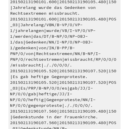
20150213190101.600|20150213190105.480|150
|Jahrelang wurde das Gedenken von 
Rechtsextremen missbraucht. 
20150213190101.600|20150213190105.480|POS
_03|Jahrelang/VBN/B-VP/O/VP-
1/jahrelangen|wurde/VB/I-VP/O/VP-
1/werden|das/DT/B-NP/O/NP-OBJ-
1/das|Gedenken/NN/I-NP/O/NP-OBJ-
1/gedenken|von/IN/B-PP/B-
PNP/O/von|Rechtsextremen/NN/B-NP/I-
PNP/O/rechtsextremen|missbraucht/RP/O/O/O
/missbraucht|././O/O/O/.
20150213190105.520|20150213190107.520|150
|Es gab heftige Gegenproteste. 
20150213190105.520|20150213190107.520|POS
_03|Es/PRP/B-NP/O/O/es|gab/JJ/I-
NP/O/O/gab|heftige/JJ/I-
NP/O/O/heftig|Gegenproteste/NN/I-
NP/O/O/gegenproteste|././O/O/O/.
20150213190107.560|20150213190109.480|150
|Gedenkstunde in der Frauenkirche. 
20150213190107.560|20150213190109.480|POS
_03|Gedenkstunde/NN/B-