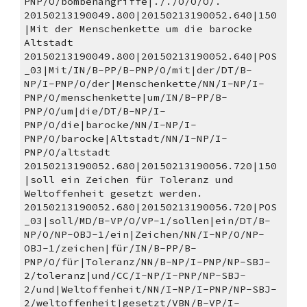
PNP/O/bombenangriffe|././O/O/O/.
20150213190049.800|20150213190052.640|150
|Mit der Menschenkette um die barocke 
Altstadt 
20150213190049.800|20150213190052.640|POS
_03|Mit/IN/B-PP/B-PNP/O/mit|der/DT/B-
NP/I-PNP/O/der|Menschenkette/NN/I-NP/I-
PNP/O/menschenkette|um/IN/B-PP/B-
PNP/O/um|die/DT/B-NP/I-
PNP/O/die|barocke/NN/I-NP/I-
PNP/O/barocke|Altstadt/NN/I-NP/I-
PNP/O/altstadt
20150213190052.680|20150213190056.720|150
|soll ein Zeichen für Toleranz und 
Weltoffenheit gesetzt werden. 
20150213190052.680|20150213190056.720|POS
_03|soll/MD/B-VP/O/VP-1/sollen|ein/DT/B-
NP/O/NP-OBJ-1/ein|Zeichen/NN/I-NP/O/NP-
OBJ-1/zeichen|für/IN/B-PP/B-
PNP/O/für|Toleranz/NN/B-NP/I-PNP/NP-SBJ-
2/toleranz|und/CC/I-NP/I-PNP/NP-SBJ-
2/und|Weltoffenheit/NN/I-NP/I-PNP/NP-SBJ-
2/weltoffenheit|gesetzt/VBN/B-VP/I-