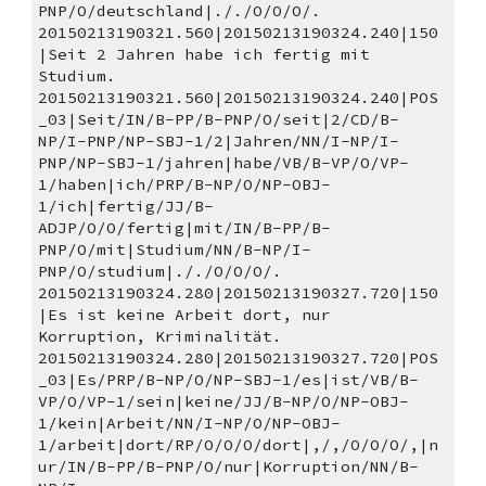
PNP/O/deutschland|././O/O/O/.
20150213190321.560|20150213190324.240|150
|Seit 2 Jahren habe ich fertig mit 
Studium. 
20150213190321.560|20150213190324.240|POS
_03|Seit/IN/B-PP/B-PNP/O/seit|2/CD/B-
NP/I-PNP/NP-SBJ-1/2|Jahren/NN/I-NP/I-
PNP/NP-SBJ-1/jahren|habe/VB/B-VP/O/VP-
1/haben|ich/PRP/B-NP/O/NP-OBJ-
1/ich|fertig/JJ/B-
ADJP/O/O/fertig|mit/IN/B-PP/B-
PNP/O/mit|Studium/NN/B-NP/I-
PNP/O/studium|././O/O/O/.
20150213190324.280|20150213190327.720|150
|Es ist keine Arbeit dort, nur 
Korruption, Kriminalität. 
20150213190324.280|20150213190327.720|POS
_03|Es/PRP/B-NP/O/NP-SBJ-1/es|ist/VB/B-
VP/O/VP-1/sein|keine/JJ/B-NP/O/NP-OBJ-
1/kein|Arbeit/NN/I-NP/O/NP-OBJ-
1/arbeit|dort/RP/O/O/O/dort|,/,/O/O/O/,|n
ur/IN/B-PP/B-PNP/O/nur|Korruption/NN/B-