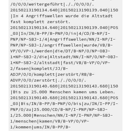
/O/O/O/weitergeführt|././O/O/O/.
20150213190134.640|20150213190139.040|150
|In 4 Angriffswellen wurde die Altstadt 
fast komplett zerstört. 
20150213190134.640|20150213190139.040|POS
_03|In/IN/B-PP/B-PNP/O/in|4/CD/B-NP/I-
PNP/NP-SBJ-1/4|Angriffswellen/NN/I-NP/I-
PNP/NP-SBJ-1/angriffswellen|wurde/VB/B-
VP/O/VP-1/werden|die/DT/B-NP/O/NP-OBJ-
1*NP-SBJ-2/die|Altstadt/NN/I-NP/O/NP-OBJ-
1*NP-SBJ-2/altstadt|fast/VB/B-VP/O/VP-
2/fasen|komplett/JJ/B-
ADJP/O/O/komplett|zerstört/RB/B-
ADVP/O/O/zerstört|././O/O/O/.
20150213190140.680|20150213190143.680|150
|Bis zu 25.000 Menschen kamen ums Leben. 
20150213190140.680|20150213190143.680|POS
_03|Bis/IN/B-PP/B-PNP/O/bis|zu/IN/I-PP/I-
PNP/O/zu|25.000/CD/B-NP/I-PNP/NP-SBJ-
1/25.000|Menschen/NN/I-NP/I-PNP/NP-SBJ-
1/menschen|kamen/VB/B-VP/O/VP-
1/kommen|ums/IN/B-PP/B-