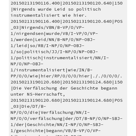
20150213190116.400|20150213190120.640|150
|Nirgends wurde Leid so politisch 
instrumentalisiert wie hier. 
20150213190116.400|20150213190120.640|POS
_03|Nirgends/VBN/B-VP/O/VP-
1/nirgendsen|wurde/VB/I-VP/O/VP-
1/werden|Leid/NN/B-NP/O/NP-OBJ-
1/leid|so/RB/I-NP/O/NP-OBJ-
1/so|politisch/JJ/I-NP/O/NP-OBJ-
1/politisch|instrumentalisiert/NN/I-
NP/O/NP-OBJ-
1/instrumentalisiert|wie/IN/B-
PP/O/O/wie|hier/RP/O/O/O/hier|././O/O/O/.
20150213190120.680|20150213190124.680|150
|Die Verfälschung der Geschichte begann 
unter NS-Herrschaft, 
20150213190120.680|20150213190124.680|POS
_03|Die/DT/B-
NP/O/O/die|Verfälschung/NN/I-
NP/O/O/verfälschung|der/DT/B-NP/O/NP-SBJ-
1/der|Geschichte/NN/I-NP/O/NP-SBJ-
1/geschichte|begann/VB/B-VP/O/VP-