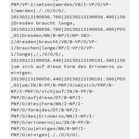
PNP/VP-2/setzen|werden/VB/I-VP/O/VP-
2/werden|././O/O/O/.
20150213190056.760|20150213190058.400|150
|Dresden braucht lange, 
20150213190056.760|20150213190058.400|POS
_03|Dresden/NN/B-NP/O/NP-SBJ-
1/dresden|braucht/VB/B-VP/O/VP-
1/brauchen|lange/RP/I-VP/O/VP-
1/lange|,/,/O/O/O/,
20150213190058.440|20150213190101.560|150
|um sich auf diese Form des Erinnerns zu 
einigen. 
20150213190058.440|20150213190101.560|POS
_03|um/IN/B-PP/B-PNP/O/um|sich/PRP/B-
NP/I-PNP/O/sich|auf/IN/B-PP/B-
PNP/O/auf|diese/DT/B-NP/I-
PNP/O/dies|Form/NN/I-NP/I-
PNP/O/form|des/DT/B-NP/I-
PNP/O/des|Erinnerns/NN/I-NP/I-
PNP/O/erinnerns|zu/IN/B-PP/B-
PNP/O/zu|einigen/NN/B-NP/I-
PNP/O/einigen|././O/O/O/.