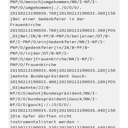
PNP/O/mensch|umgekommen/NN/I-NP/I-
PNP/O/umgekommen|././O/O/O/.
20150213190030.760|20150213190033.360|150
|Bei einer Gedenkfeier in der 
Frauenkirche 
20150213190030.760|20150213190033.360|POS
_03|Bei/IN/B-PP/B-PNP/O/bei|einer/DT/B-
NP/I-PNP/O/ein|Gedenkfeier/NN/I-NP/I-
PNP/O/gedenkfeier|in/IN/B-PP/B-
PNP/O/in|der/DT/B-NP/I-
PNP/O/der|Frauenkirche/NN/I-NP/I-
PNP/O/frauenkirche
20150213190033.400|20150213190035.280|150
|mahnte Bundespräsident Gauck: 
20150213190033.400|20150213190035.280|POS
_03|mahnte/JJ/B-
NP/O/O/mahnt|Bundespräsident/NN/I-
NP/O/O/bundespräsident|Gauck/NN/I-
NP/O/O/gauck|:/:/O/O/O/:
20150213190035.320|20150213190038.440|150
|Die Opfer dürften nicht 
instrumentalisiert werden - 
20150213190035.320|20150213190038.440|POS