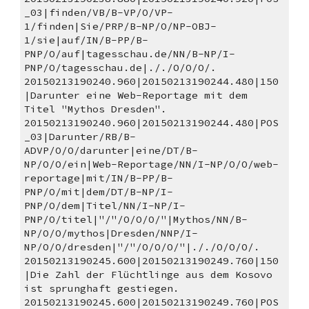
_03|finden/VB/B-VP/O/VP-
1/finden|Sie/PRP/B-NP/O/NP-OBJ-
1/sie|auf/IN/B-PP/B-
PNP/O/auf|tagesschau.de/NN/B-NP/I-
PNP/O/tagesschau.de|././O/O/O/.
20150213190240.960|20150213190244.480|150
|Darunter eine Web-Reportage mit dem 
Titel "Mythos Dresden". 
20150213190240.960|20150213190244.480|POS
_03|Darunter/RB/B-
ADVP/O/O/darunter|eine/DT/B-
NP/O/O/ein|Web-Reportage/NN/I-NP/O/O/web-
reportage|mit/IN/B-PP/B-
PNP/O/mit|dem/DT/B-NP/I-
PNP/O/dem|Titel/NN/I-NP/I-
PNP/O/titel|"/"/O/O/O/"|Mythos/NN/B-
NP/O/O/mythos|Dresden/NNP/I-
NP/O/O/dresden|"/"/O/O/O/"|././O/O/O/.
20150213190245.600|20150213190249.760|150
|Die Zahl der Flüchtlinge aus dem Kosovo 
ist sprunghaft gestiegen. 
20150213190245.600|20150213190249.760|POS