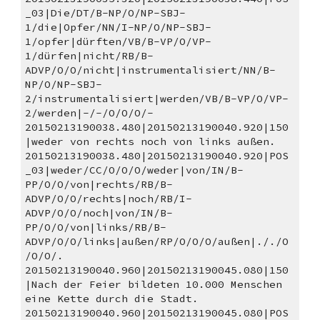
_03|Die/DT/B-NP/O/NP-SBJ-
1/die|Opfer/NN/I-NP/O/NP-SBJ-
1/opfer|dürften/VB/B-VP/O/VP-
1/dürfen|nicht/RB/B-
ADVP/O/O/nicht|instrumentalisiert/NN/B-
NP/O/NP-SBJ-
2/instrumentalisiert|werden/VB/B-VP/O/VP-
2/werden|-/-/O/O/O/-
20150213190038.480|20150213190040.920|150
|weder von rechts noch von links außen. 
20150213190038.480|20150213190040.920|POS
_03|weder/CC/O/O/O/weder|von/IN/B-
PP/O/O/von|rechts/RB/B-
ADVP/O/O/rechts|noch/RB/I-
ADVP/O/O/noch|von/IN/B-
PP/O/O/von|links/RB/B-
ADVP/O/O/links|außen/RP/O/O/O/außen|././O
/O/O/.
20150213190040.960|20150213190045.080|150
|Nach der Feier bildeten 10.000 Menschen 
eine Kette durch die Stadt. 
20150213190040.960|20150213190045.080|POS