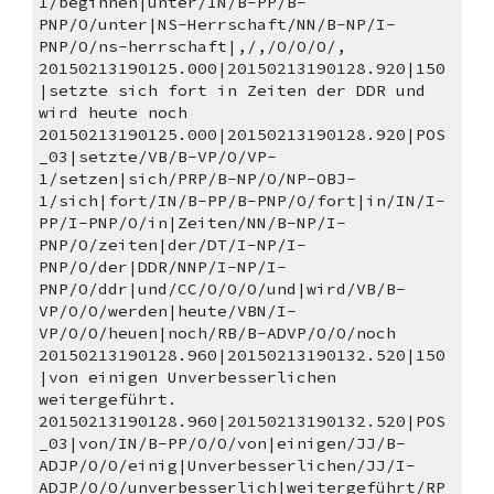
1/beginnen|unter/IN/B-PP/B-
PNP/O/unter|NS-Herrschaft/NN/B-NP/I-
PNP/O/ns-herrschaft|,/,/O/O/O/,
20150213190125.000|20150213190128.920|150
|setzte sich fort in Zeiten der DDR und 
wird heute noch 
20150213190125.000|20150213190128.920|POS
_03|setzte/VB/B-VP/O/VP-
1/setzen|sich/PRP/B-NP/O/NP-OBJ-
1/sich|fort/IN/B-PP/B-PNP/O/fort|in/IN/I-
PP/I-PNP/O/in|Zeiten/NN/B-NP/I-
PNP/O/zeiten|der/DT/I-NP/I-
PNP/O/der|DDR/NNP/I-NP/I-
PNP/O/ddr|und/CC/O/O/O/und|wird/VB/B-
VP/O/O/werden|heute/VBN/I-
VP/O/O/heuen|noch/RB/B-ADVP/O/O/noch
20150213190128.960|20150213190132.520|150
|von einigen Unverbesserlichen 
weitergeführt. 
20150213190128.960|20150213190132.520|POS
_03|von/IN/B-PP/O/O/von|einigen/JJ/B-
ADJP/O/O/einig|Unverbesserlichen/JJ/I-
ADJP/O/O/unverbesserlich|weitergeführt/RP