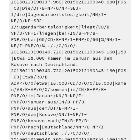
20150213190337.960|20150213190340.680|POS
_03|Die/DT/B-NP/O/NP-SBJ-
1/die|Jugendarbeitslosigkeit/NN/I-
NP/O/NP-SBJ-
1/jugendarbeitslosigkeit|liegt/VB/B-
VP/O/VP-1/liegen|bei/IN/B-PP/B-
PNP/O/bei|60/CD/B-NP/I-PNP/O/60|%/NN/I-
NP/I-PNP/O/%|././O/O/O/.
20150213190340.720|20150213190345.160|150
|Etwa 18.000 kamen im Januar aus dem 
Kosovo nach Deutschland. 
20150213190340.720|20150213190345.160|POS
_03|Etwa/RB/B-
ADVP/O/O/etwa|18.000/CD/O/O/O/18.000|kame
n/VB/B-VP/O/O/kommen|im/IN/B-PP/B-
PNP/O/im|Januar/NN/B-NP/I-
PNP/O/januar|aus/IN/B-PP/B-
PNP/O/aus|dem/DT/B-NP/I-
PNP/O/dem|Kosovo/NN/I-NP/I-
PNP/O/kosovo|nach/IN/B-PP/B-
PNP/O/nach|Deutschland/NNP/B-NP/I-
PNP/O/deutschland|././O/O/O/.
20150213190348.360|20150213190351.160|150