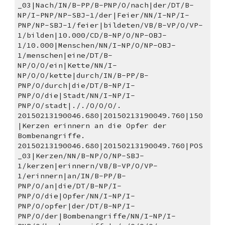
_03|Nach/IN/B-PP/B-PNP/O/nach|der/DT/B-
NP/I-PNP/NP-SBJ-1/der|Feier/NN/I-NP/I-
PNP/NP-SBJ-1/feier|bildeten/VB/B-VP/O/VP-
1/bilden|10.000/CD/B-NP/O/NP-OBJ-
1/10.000|Menschen/NN/I-NP/O/NP-OBJ-
1/menschen|eine/DT/B-
NP/O/O/ein|Kette/NN/I-
NP/O/O/kette|durch/IN/B-PP/B-
PNP/O/durch|die/DT/B-NP/I-
PNP/O/die|Stadt/NN/I-NP/I-
PNP/O/stadt|././O/O/O/.
20150213190046.680|20150213190049.760|150
|Kerzen erinnern an die Opfer der 
Bombenangriffe. 
20150213190046.680|20150213190049.760|POS
_03|Kerzen/NN/B-NP/O/NP-SBJ-
1/kerzen|erinnern/VB/B-VP/O/VP-
1/erinnern|an/IN/B-PP/B-
PNP/O/an|die/DT/B-NP/I-
PNP/O/die|Opfer/NN/I-NP/I-
PNP/O/opfer|der/DT/B-NP/I-
PNP/O/der|Bombenangriffe/NN/I-NP/I-