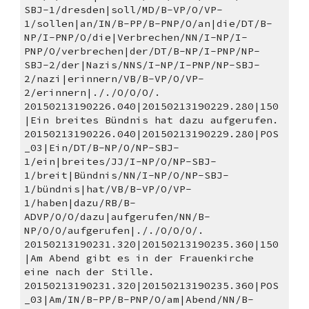
SBJ-1/dresden|soll/MD/B-VP/O/VP-
1/sollen|an/IN/B-PP/B-PNP/O/an|die/DT/B-
NP/I-PNP/O/die|Verbrechen/NN/I-NP/I-
PNP/O/verbrechen|der/DT/B-NP/I-PNP/NP-
SBJ-2/der|Nazis/NNS/I-NP/I-PNP/NP-SBJ-
2/nazi|erinnern/VB/B-VP/O/VP-
2/erinnern|././O/O/O/.
20150213190226.040|20150213190229.280|150
|Ein breites Bündnis hat dazu aufgerufen. 
20150213190226.040|20150213190229.280|POS
_03|Ein/DT/B-NP/O/NP-SBJ-
1/ein|breites/JJ/I-NP/O/NP-SBJ-
1/breit|Bündnis/NN/I-NP/O/NP-SBJ-
1/bündnis|hat/VB/B-VP/O/VP-
1/haben|dazu/RB/B-
ADVP/O/O/dazu|aufgerufen/NN/B-
NP/O/O/aufgerufen|././O/O/O/.
20150213190231.320|20150213190235.360|150
|Am Abend gibt es in der Frauenkirche 
eine nach der Stille. 
20150213190231.320|20150213190235.360|POS
_03|Am/IN/B-PP/B-PNP/O/am|Abend/NN/B-