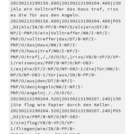
20150213190158.880|20150213190204.480|150
|Als ein Volltreffer das Haus traf, riss 
es die Tür aus den Angeln. 
20150213190158.880|20150213190204.480|POS
_03|Als/IN/B-PP/B-PNP/O/als|ein/DT/B-
NP/I-PNP/O/ein|Volltreffer/NN/I-NP/I-
PNP/O/volltreffer|das/DT/B-NP/I-
PNP/O/das|Haus/NN/I-NP/I-
PNP/O/haus|traf/NN/I-NP/I-
PNP/O/traf|,/,/O/O/O/,|riss/VB/B-VP/O/VP-
1/reissen|es/PRP/B-NP/O/NP-OBJ-
1/es|die/DT/I-NP/O/NP-OBJ-1/die|Tür/NN/I-
NP/O/NP-OBJ-1/tür|aus/IN/B-PP/B-
PNP/O/aus|den/DT/B-NP/I-
PNP/O/den|Angeln/NN/I-NP/I-
PNP/O/angeln|././O/O/O/.
20150213190204.520|20150213190207.240|150
|Sie flog wie Papier durch den Keller. 
20150213190204.520|20150213190207.240|POS
_03|Sie/PRP/B-NP/O/NP-SBJ-
1/sie|flog/VB/B-VP/O/VP-
1/fliegen|wie/IN/B-PP/B-