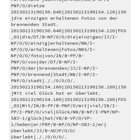
PNP/O/dietze
20150213190150.640|20150213190154.120|150
|die einzigen erhaltenen Fotos von der 
brennenden Stadt. 
20150213190150.640|20150213190154.120|POS
_03|die/DT/B-NP/O/O/die|einzigen/JJ/I-
NP/O/O/einzig|erhaltenen/NN/I-
NP/O/O/erhaltenen|Fotos/NNS/I-
NP/O/O/foto|von/IN/B-PP/B-
PNP/O/von|der/DT/B-NP/I-
PNP/O/der|brennenden/JJ/I-NP/I-
PNP/O/brennend|Stadt/NN/I-NP/I-
PNP/O/stadt|././O/O/O/.
20150213190154.160|20150213190156.280|150
|Mit viel Glück hat er überlebt. 
20150213190154.160|20150213190156.280|POS
_03|Mit/IN/B-PP/B-PNP/O/mit|viel/IN/I-
PP/I-PNP/O/viel|Glück/NN/B-NP/I-PNP/NP-
SBJ-1/glück|hat/VB/B-VP/O/VP-
1/haben|er/PRP/B-NP/O/NP-OBJ-1/er|
überlebt/JJ/B-ADJP/O/O/
überlebt|././O/O/O/.