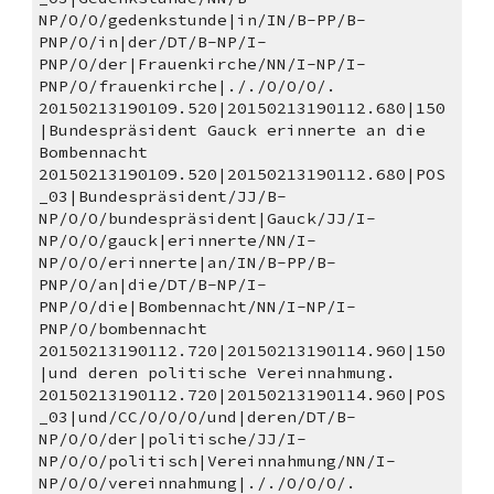
NP/O/O/gedenkstunde|in/IN/B-PP/B-
PNP/O/in|der/DT/B-NP/I-
PNP/O/der|Frauenkirche/NN/I-NP/I-
PNP/O/frauenkirche|././O/O/O/.
20150213190109.520|20150213190112.680|150
|Bundespräsident Gauck erinnerte an die 
Bombennacht 
20150213190109.520|20150213190112.680|POS
_03|Bundespräsident/JJ/B-
NP/O/O/bundespräsident|Gauck/JJ/I-
NP/O/O/gauck|erinnerte/NN/I-
NP/O/O/erinnerte|an/IN/B-PP/B-
PNP/O/an|die/DT/B-NP/I-
PNP/O/die|Bombennacht/NN/I-NP/I-
PNP/O/bombennacht
20150213190112.720|20150213190114.960|150
|und deren politische Vereinnahmung. 
20150213190112.720|20150213190114.960|POS
_03|und/CC/O/O/O/und|deren/DT/B-
NP/O/O/der|politische/JJ/I-
NP/O/O/politisch|Vereinnahmung/NN/I-
NP/O/O/vereinnahmung|././O/O/O/.