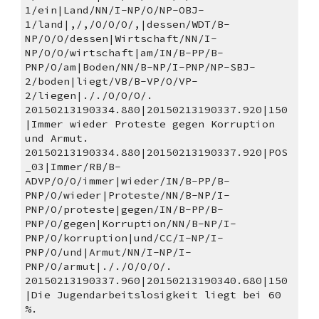
1/ein|Land/NN/I-NP/O/NP-OBJ-
1/land|,/,/O/O/O/,|dessen/WDT/B-
NP/O/O/dessen|Wirtschaft/NN/I-
NP/O/O/wirtschaft|am/IN/B-PP/B-
PNP/O/am|Boden/NN/B-NP/I-PNP/NP-SBJ-
2/boden|liegt/VB/B-VP/O/VP-
2/liegen|././O/O/O/.
20150213190334.880|20150213190337.920|150
|Immer wieder Proteste gegen Korruption 
und Armut. 
20150213190334.880|20150213190337.920|POS
_03|Immer/RB/B-
ADVP/O/O/immer|wieder/IN/B-PP/B-
PNP/O/wieder|Proteste/NN/B-NP/I-
PNP/O/proteste|gegen/IN/B-PP/B-
PNP/O/gegen|Korruption/NN/B-NP/I-
PNP/O/korruption|und/CC/I-NP/I-
PNP/O/und|Armut/NN/I-NP/I-
PNP/O/armut|././O/O/O/.
20150213190337.960|20150213190340.680|150
|Die Jugendarbeitslosigkeit liegt bei 60 
%. 