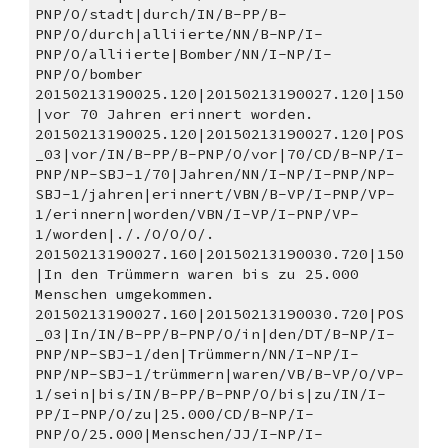
PNP/O/stadt|durch/IN/B-PP/B-
PNP/O/durch|alliierte/NN/B-NP/I-
PNP/O/alliierte|Bomber/NN/I-NP/I-
PNP/O/bomber
20150213190025.120|20150213190027.120|150
|vor 70 Jahren erinnert worden. 
20150213190025.120|20150213190027.120|POS
_03|vor/IN/B-PP/B-PNP/O/vor|70/CD/B-NP/I-
PNP/NP-SBJ-1/70|Jahren/NN/I-NP/I-PNP/NP-
SBJ-1/jahren|erinnert/VBN/B-VP/I-PNP/VP-
1/erinnern|worden/VBN/I-VP/I-PNP/VP-
1/worden|././O/O/O/.
20150213190027.160|20150213190030.720|150
|In den Trümmern waren bis zu 25.000 
Menschen umgekommen. 
20150213190027.160|20150213190030.720|POS
_03|In/IN/B-PP/B-PNP/O/in|den/DT/B-NP/I-
PNP/NP-SBJ-1/den|Trümmern/NN/I-NP/I-
PNP/NP-SBJ-1/trümmern|waren/VB/B-VP/O/VP-
1/sein|bis/IN/B-PP/B-PNP/O/bis|zu/IN/I-
PP/I-PNP/O/zu|25.000/CD/B-NP/I-
PNP/O/25.000|Menschen/JJ/I-NP/I-