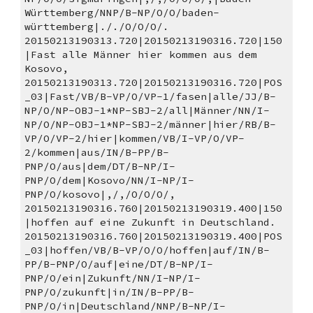
Württemberg/NNP/B-NP/O/O/baden-
württemberg|././O/O/O/.
20150213190313.720|20150213190316.720|150
|Fast alle Männer hier kommen aus dem 
Kosovo, 
20150213190313.720|20150213190316.720|POS
_03|Fast/VB/B-VP/O/VP-1/fasen|alle/JJ/B-
NP/O/NP-OBJ-1*NP-SBJ-2/all|Männer/NN/I-
NP/O/NP-OBJ-1*NP-SBJ-2/männer|hier/RB/B-
VP/O/VP-2/hier|kommen/VB/I-VP/O/VP-
2/kommen|aus/IN/B-PP/B-
PNP/O/aus|dem/DT/B-NP/I-
PNP/O/dem|Kosovo/NN/I-NP/I-
PNP/O/kosovo|,/,/O/O/O/,
20150213190316.760|20150213190319.400|150
|hoffen auf eine Zukunft in Deutschland. 
20150213190316.760|20150213190319.400|POS
_03|hoffen/VB/B-VP/O/O/hoffen|auf/IN/B-
PP/B-PNP/O/auf|eine/DT/B-NP/I-
PNP/O/ein|Zukunft/NN/I-NP/I-
PNP/O/zukunft|in/IN/B-PP/B-
PNP/O/in|Deutschland/NNP/B-NP/I-