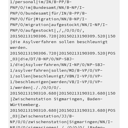
1/personal|im/IN/B-PP/B-
PNP/O/im|Bundesamt/NN/B-NP/I-
PNP/O/bundesamt|für/IN/B-PP/B-
PNP/O/für|Migration/NN/B-NP/I-
PNP/O/migration|aufgestockt/NN/I-NP/I-
PNP/O/aufgestockt|,/,/O/O/O/,
20150213190306.720|20150213190309.520|150
|die Asylverfahren sollen beschleunigt 
werden. 
20150213190306.720|20150213190309.520|POS
_03|die/DT/B-NP/O/NP-SBJ-
1/die|Asylverfahren/NN/I-NP/O/NP-SBJ-
1/asylverfahren|sollen/MD/B-VP/O/VP-
1/sollen|beschleunigt/VBN/I-VP/O/VP-
1/beschleunigen|werden/VB/I-VP/O/VP-
1/werden|././O/O/O/.
20150213190310.680|20150213190313.680|150
|Zwischenstation Sigmaringen, Baden-
Württemberg. 
20150213190310.680|20150213190313.680|POS
_03|Zwischenstation/JJ/B-
NP/O/O/zwischenstation|Sigmaringen/NN/I-
NP/O/O/sigmaringen|,/,/O/O/O/,|Baden-