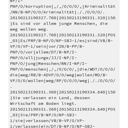
NP/I-
PNP/O/korruption|,/,/O/O/O/,|Kriminalität
/NN/B-NP/O/O/kriminalität|././O/O/O/.
20150213190327.760|20150213190331.320|150
|Es sind vor allem junge Menschen, die 
weg wollen weg. 
20150213190327.760|20150213190331.320|POS
_03|Es/PRP/B-NP/O/NP-SBJ-1/es|sind/VB/B-
VP/O/VP-1/sein|vor/IN/B-PP/B-
PNP/O/vor|allem/DT/B-NP/I-
PNP/O/all|junge/JJ/I-NP/I-
PNP/O/jung|Menschen/NN/I-NP/I-
PNP/O/menschen|,/,/O/O/O/,|die/WDT/O/O/O/
die|weg/RB/B-ADVP/O/O/weg|wollen/MD/B-
VP/O/O/wollen|weg/RP/O/O/O/weg|././O/O/O/
.
20150213190331.360|20150213190334.840|150
|Sie verlassen ein Land, dessen 
Wirtschaft am Boden liegt. 
20150213190331.360|20150213190334.840|POS
_03|Sie/PRP/B-NP/O/NP-SBJ-
1/sie|verlassen/VB/B-VP/O/VP-
1/verlassen|ein/DT/B-NP/O/NP-OBJ-