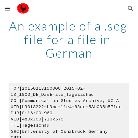
Skip to main content
Skip to navigation
An example of a .seg 
file for a file in 
German
TOP|20150213190000|2015-02-
13_1900_DE_DasErste_Tagesschau
COL|Communication Studies Archive, UCLA
UID|b30f8222-b3bd-11e4-93dc-58b035b571dc
DUR|0:15:00.960
VID|480x360|720x576
TTL|Tagesschau
SRC|University of Osnabrück Germany
CMT|