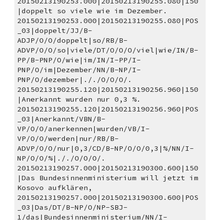
20150213190253.000|20150213190255.080|150
|doppelt so viele wie im Dezember. 
20150213190253.000|20150213190255.080|POS
_03|doppelt/JJ/B-
ADJP/O/O/doppelt|so/RB/B-
ADVP/O/O/so|viele/DT/O/O/O/viel|wie/IN/B-
PP/B-PNP/O/wie|im/IN/I-PP/I-
PNP/O/im|Dezember/NN/B-NP/I-
PNP/O/dezember|././O/O/O/.
20150213190255.120|20150213190256.960|150
|Anerkannt wurden nur 0,3 %. 
20150213190255.120|20150213190256.960|POS
_03|Anerkannt/VBN/B-
VP/O/O/anerkennen|wurden/VB/I-
VP/O/O/werden|nur/RB/B-
ADVP/O/O/nur|0,3/CD/B-NP/O/O/0,3|%/NN/I-
NP/O/O/%|././O/O/O/.
20150213190257.000|20150213190300.600|150
|Das Bundesinnenministerium will jetzt im 
Kosovo aufklären, 
20150213190257.000|20150213190300.600|POS
_03|Das/DT/B-NP/O/NP-SBJ-
1/das|Bundesinnenministerium/NN/I-