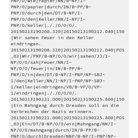
PNP/O/wie|Papier/NN/B-NP/I-
PNP/O/papier|durch/IN/B-PP/B-
PNP/O/durch|den/DT/B-NP/I-
PNP/O/den|Keller/NN/I-NP/I-
PNP/O/keller|././O/O/O/.
20150213190208.320|20150213190212.040|150
|Wir sahen Feuer in den Keller 
eindringen. 
20150213190208.320|20150213190212.040|POS
_03|Wir/PRP/B-NP/O/O/wir|sahen/JJ/I-
NP/O/O/sah|Feuer/NN/I-
NP/O/O/feuer|in/IN/B-PP/B-
PNP/O/in|den/DT/B-NP/I-PNP/NP-SBJ-
1/den|Keller/NN/I-NP/I-PNP/NP-SBJ-
1/keller|eindringen/VB/B-VP/O/VP-
1/eindringen|././O/O/O/.
20150213190221.000|20150213190225.800|150
|Ein Mahngang durch Dresden soll an die 
Verbrechen der Nazis erinnern. 
20150213190221.000|20150213190225.800|POS
_03|Ein/DT/B-NP/O/O/ein|Mahngang/NN/I-
NP/O/O/mahngang|durch/IN/B-PP/B-
PNP/O/durch|Dresden/NNP/B-NP/I-PNP/NP-