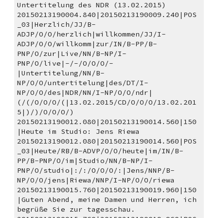
Untertitelung des NDR (13.02.2015) 
20150213190004.840|20150213190009.240|POS
_03|Herzlich/JJ/B-
ADJP/O/O/herzlich|willkommen/JJ/I-
ADJP/O/O/willkomm|zur/IN/B-PP/B-
PNP/O/zur|Live/NN/B-NP/I-
PNP/O/live|-/-/O/O/O/-
|Untertitelung/NN/B-
NP/O/O/untertitelung|des/DT/I-
NP/O/O/des|NDR/NN/I-NP/O/O/ndr|
(/(/O/O/O/(|13.02.2015/CD/O/O/O/13.02.201
5|)/)/O/O/O/)
20150213190012.080|20150213190014.560|150
|Heute im Studio: Jens Riewa 
20150213190012.080|20150213190014.560|POS
_03|Heute/RB/B-ADVP/O/O/heute|im/IN/B-
PP/B-PNP/O/im|Studio/NN/B-NP/I-
PNP/O/studio|:/:/O/O/O/:|Jens/NNP/B-
NP/O/O/jens|Riewa/NNP/I-NP/O/O/riewa
20150213190015.760|20150213190019.960|150
|Guten Abend, meine Damen und Herren, ich 
begrüße Sie zur tagesschau. 