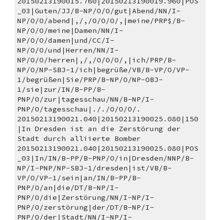
20150213190015.760|20150213190019.960|POS
_03|Guten/JJ/B-NP/O/O/gut|Abend/NN/I-
NP/O/O/abend|,/,/O/O/O/,|meine/PRP$/B-
NP/O/O/meine|Damen/NN/I-
NP/O/O/damen|und/CC/I-
NP/O/O/und|Herren/NN/I-
NP/O/O/herren|,/,/O/O/O/,|ich/PRP/B-
NP/O/NP-SBJ-1/ich|begrüße/VB/B-VP/O/VP-
1/begrüßen|Sie/PRP/B-NP/O/NP-OBJ-
1/sie|zur/IN/B-PP/B-
PNP/O/zur|tagesschau/NN/B-NP/I-
PNP/O/tagesschau|././O/O/O/.
20150213190021.040|20150213190025.080|150
|In Dresden ist an die Zerstörung der 
Stadt durch alliierte Bomber 
20150213190021.040|20150213190025.080|POS
_03|In/IN/B-PP/B-PNP/O/in|Dresden/NNP/B-
NP/I-PNP/NP-SBJ-1/dresden|ist/VB/B-
VP/O/VP-1/sein|an/IN/B-PP/B-
PNP/O/an|die/DT/B-NP/I-
PNP/O/die|Zerstörung/NN/I-NP/I-
PNP/O/zerstörung|der/DT/B-NP/I-
PNP/O/der|Stadt/NN/I-NP/I-