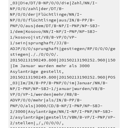
_03|Die/DT/B-NP/O/O/die|Zahl/NN/I-
NP/O/O/zahl|der/DT/B-
NP/O/O/der|Flüchtlinge/NN/I-
NP/O/O/flüchtlinge|aus/IN/B-PP/B-
PNP/O/aus|dem/DT/B-NP/I-PNP/NP-SBJ-
1/dem|Kosovo/NN/I-NP/I-PNP/NP-SBJ-
1/kosovo|ist/VB/B-VP/O/VP-
1/sein|sprunghaft/JJ/B-
ADJP/O/O/sprunghaft|gestiegen/RP/O/O/O/ge
stiegen|././O/O/O/.
20150213190249.800|20150213190252.960|150
|Im Januar wurden mehr als 3000 
Asylanträge gestellt, 
20150213190249.800|20150213190252.960|POS
_03|Im/IN/B-PP/B-PNP/O/im|Januar/NN/B-
NP/I-PNP/NP-SBJ-1/januar|wurden/VB/B-
VP/O/VP-1/werden|mehr/RB/B-
ADVP/O/O/mehr|als/IN/B-PP/B-
PNP/O/als|3000/CD/B-NP/I-PNP/NP-SBJ-
2/3000|Asylanträge/NN/I-NP/I-PNP/NP-SBJ-
2/asylanträge|gestellt/VBN/B-VP/I-PNP/VP-
2/stellen|,/,/O/O/O/,