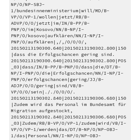
NP/O/NP-SBJ-
1/bundesinnenministerium|will/MD/B-
VP/O/VP-1/wollen|jetzt/RB/B-
ADVP/O/O/jetzt|im/IN/B-PP/B-
PNP/O/im|Kosovo/NN/B-NP/I-
PNP/O/kosovo|aufklären/NN/I-NP/I-
PNP/O/aufklären|,/,/O/O/O/,
20150213190300.640|20150213190302.800|150
|dass die Erfolgschancen gering sind. 
20150213190300.640|20150213190302.800|POS
_03|dass/IN/B-PP/B-PNP/O/dass|die/DT/B-
NP/I-PNP/O/die|Erfolgschancen/NN/I-NP/I-
PNP/O/erfolgschancen|gering/JJ/B-
ADJP/O/O/gering|sind/VB/B-
VP/O/O/sein|././O/O/O/.
20150213190302.840|20150213190306.680|150
|Zudem wird das Personal im Bundesamt für 
Migration aufgestockt, 
20150213190302.840|20150213190306.680|POS
_03|Zudem/RB/B-VP/O/VP-1/zudem|wird/VB/I-
VP/O/VP-1/werden|das/DT/B-NP/O/NP-OBJ-
1/das|Personal/NN/I-NP/O/NP-OBJ-