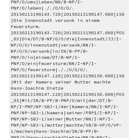
PNP/O/ums|Leben/NN/B-NP/I-
PNP/O/leben|././O/O/O/.
20150213190143.720|20150213190147.080|150
|Die Innenstadt versank in einem 
Feuersturm. 
20150213190143.720|20150213190147.080|POS
_03|Die/DT/B-NP/O/O/die|Innenstadt/JJ/I-
NP/O/O/innenstadt|versank/NN/I-
NP/O/O/versank|in/IN/B-PP/B-
PNP/O/in|einem/DT/B-NP/I-
PNP/O/ein|Feuersturm/NN/I-NP/I-
PNP/O/feuersturm|././O/O/O/.
20150213190147.120|20150213190150.600|150
|Mit der Kamera seiner Mutter machte 
Hans-Joachim Dietze 
20150213190147.120|20150213190150.600|POS
_03|Mit/IN/B-PP/B-PNP/O/mit|der/DT/B-
NP/I-PNP/NP-SBJ-1/der|Kamera/NN/I-NP/I-
PNP/NP-SBJ-1/kamera|seiner/PRP$/I-NP/I-
PNP/NP-SBJ-1/seiner|Mutter/NN/I-NP/I-
PNP/NP-SBJ-1/mutter|machte/VB/B-VP/O/VP-
1/machen|Hans-Joachim/IN/B-PP/B-
PNP/O/hans-joachim|Dietze/NN/B-NP/I-