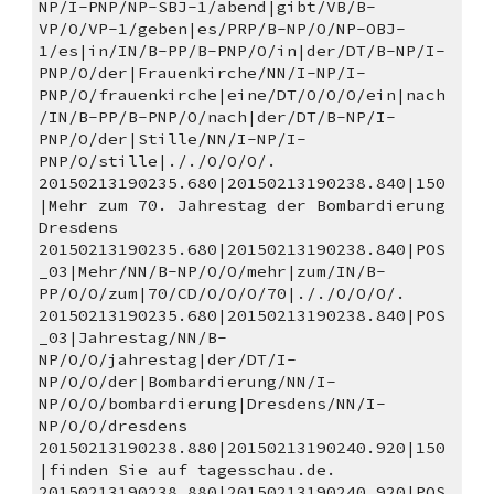
NP/I-PNP/NP-SBJ-1/abend|gibt/VB/B-
VP/O/VP-1/geben|es/PRP/B-NP/O/NP-OBJ-
1/es|in/IN/B-PP/B-PNP/O/in|der/DT/B-NP/I-
PNP/O/der|Frauenkirche/NN/I-NP/I-
PNP/O/frauenkirche|eine/DT/O/O/O/ein|nach
/IN/B-PP/B-PNP/O/nach|der/DT/B-NP/I-
PNP/O/der|Stille/NN/I-NP/I-
PNP/O/stille|././O/O/O/.
20150213190235.680|20150213190238.840|150
|Mehr zum 70. Jahrestag der Bombardierung 
Dresdens 
20150213190235.680|20150213190238.840|POS
_03|Mehr/NN/B-NP/O/O/mehr|zum/IN/B-
PP/O/O/zum|70/CD/O/O/O/70|././O/O/O/.
20150213190235.680|20150213190238.840|POS
_03|Jahrestag/NN/B-
NP/O/O/jahrestag|der/DT/I-
NP/O/O/der|Bombardierung/NN/I-
NP/O/O/bombardierung|Dresdens/NN/I-
NP/O/O/dresdens
20150213190238.880|20150213190240.920|150
|finden Sie auf tagesschau.de. 
20150213190238.880|20150213190240.920|POS